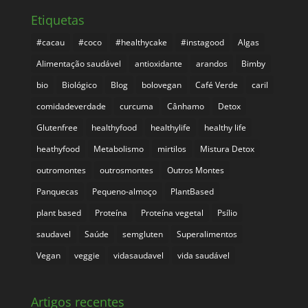
Etiquetas
#cacau
#coco
#healthycake
#instagood
Algas
Alimentação saudável
antioxidante
arandos
Bimby
bio
Biológico
Blog
bolovegan
Café Verde
caril
comidadeverdade
curcuma
Cânhamo
Detox
Glutenfree
healthyfood
healthylife
healthy life
heathyfood
Metabolismo
mirtilos
Mistura Detox
outromontes
outrosmontes
Outros Montes
Panquecas
Pequeno-almoço
PlantBased
plant based
Proteína
Proteína vegetal
Psílio
saudavel
Saúde
semgluten
Superalimentos
Vegan
veggie
vidasaudavel
vida saudável
Artigos recentes