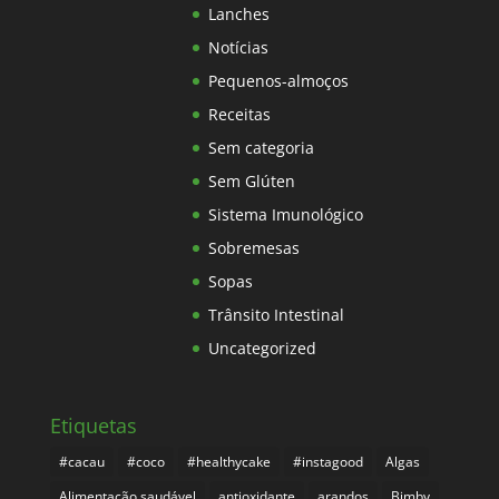
Lanches
Notícias
Pequenos-almoços
Receitas
Sem categoria
Sem Glúten
Sistema Imunológico
Sobremesas
Sopas
Trânsito Intestinal
Uncategorized
Etiquetas
#cacau
#coco
#healthycake
#instagood
Algas
Alimentação saudável
antioxidante
arandos
Bimby