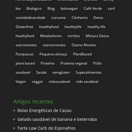
bio
Biológico
Blog
bolovegan
Café Verde
caril
comidadeverdade
curcuma
Cânhamo
Detox
Glutenfree
healthyfood
healthylife
healthy life
heathyfood
Metabolismo
mirtilos
Mistura Detox
outromontes
outrosmontes
Outros Montes
Panquecas
Pequeno-almoço
PlantBased
plant based
Proteína
Proteína vegetal
Psílio
saudavel
Saúde
semgluten
Superalimentos
Vegan
veggie
vidasaudavel
vida saudável
Artigos recentes
Bolas Energéticas de Cacau
Gelado saudável de banana e beterraba
Tarte Low Carb de Espinafres