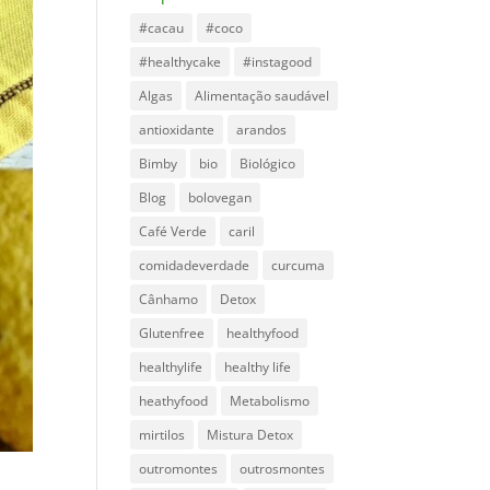
#cacau
#coco
#healthycake
#instagood
Algas
Alimentação saudável
antioxidante
arandos
Bimby
bio
Biológico
Blog
bolovegan
Café Verde
caril
comidadeverdade
curcuma
Cânhamo
Detox
Glutenfree
healthyfood
healthylife
healthy life
heathyfood
Metabolismo
mirtilos
Mistura Detox
outromontes
outrosmontes