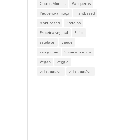
Outros Montes
Panquecas
Pequeno-almoço
PlantBased
plant based
Proteína
Proteína vegetal
Psílio
saudavel
Saúde
semgluten
Superalimentos
Vegan
veggie
vidasaudavel
vida saudável