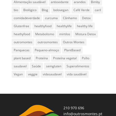
Alimentação saudável
antioxidante
arandos
Bimby
bio
Biológico
Blog
bolovegan
Café Verde
caril
comidadeverdade
curcuma
Cânhamo
Detox
Glutenfree
healthyfood
healthylife
healthy life
heathyfood
Metabolismo
mirtilos
Mistura Detox
outromontes
outrosmontes
Outros Montes
Panquecas
Pequeno-almoço
PlantBased
plant based
Proteína
Proteína vegetal
Psílio
saudavel
Saúde
semgluten
Superalimentos
Vegan
veggie
vidasaudavel
vida saudável
210 970 696
info@outrosmontes.pt