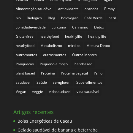
Alimentação saudável
antioxidante
arandos
Bimby
bio
Biológico
Blog
bolovegan
Café Verde
caril
comidadeverdade
curcuma
Cânhamo
Detox
Glutenfree
healthyfood
healthylife
healthy life
heathyfood
Metabolismo
mirtilos
Mistura Detox
outromontes
outrosmontes
Outros Montes
Panquecas
Pequeno-almoço
PlantBased
plant based
Proteína
Proteína vegetal
Psílio
saudavel
Saúde
semgluten
Superalimentos
Vegan
veggie
vidasaudavel
vida saudável
Artigos recentes
Bolas Energéticas de Cacau
Gelado saudável de banana e beterraba