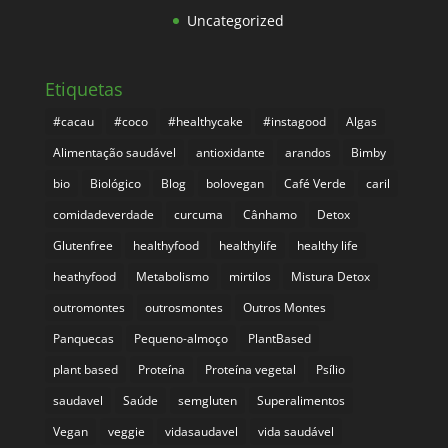
Uncategorized
Etiquetas
#cacau
#coco
#healthycake
#instagood
Algas
Alimentação saudável
antioxidante
arandos
Bimby
bio
Biológico
Blog
bolovegan
Café Verde
caril
comidadeverdade
curcuma
Cânhamo
Detox
Glutenfree
healthyfood
healthylife
healthy life
heathyfood
Metabolismo
mirtilos
Mistura Detox
outromontes
outrosmontes
Outros Montes
Panquecas
Pequeno-almoço
PlantBased
plant based
Proteína
Proteína vegetal
Psílio
saudavel
Saúde
semgluten
Superalimentos
Vegan
veggie
vidasaudavel
vida saudável