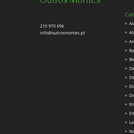
Cat
A
210 970 696
A
info@outrosmontes.pt
An
Ba
Be
De
De
Di
Di
E
En
La
No