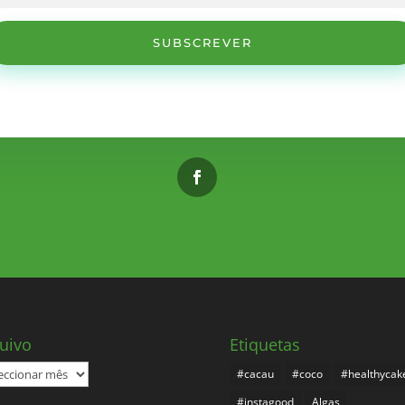
SUBSCREVER
uivo
Etiquetas
ivo
#cacau
#coco
#healthycak
#instagood
Algas