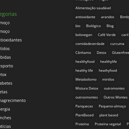
Alimentação saudável
egorias
antioxidante
arandos
Bimb
lmoço
bio
Biológico
Blog
lmoço
bolovegan
Café Verde
caril
tioxidantes
comidadeverdade
curcuma
tidos
Cânhamo
Detox
Glutenfre
bidas
healthyfood
healthylife
sporto
healthy life
heathyfood
tox
Metabolismo
mirtilos
abetes
Mistura Detox
outromontes
etas
outrosmontes
Outros Montes
magrecimento
Panquecas
Pequeno-almoço
ergia
PlantBased
plant based
nches
Proteína
Proteína vegetal
P
tícias