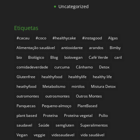
Uncategorized
Etiquetas
#cacau
#coco
#healthycake
#instagood
Algas
Alimentação saudável
antioxidante
arandos
Bimby
bio
Biológico
Blog
bolovegan
Café Verde
caril
comidadeverdade
curcuma
Cânhamo
Detox
Glutenfree
healthyfood
healthylife
healthy life
heathyfood
Metabolismo
mirtilos
Mistura Detox
outromontes
outrosmontes
Outros Montes
Panquecas
Pequeno-almoço
PlantBased
plant based
Proteína
Proteína vegetal
Psílio
saudavel
Saúde
semgluten
Superalimentos
Vegan
veggie
vidasaudavel
vida saudável