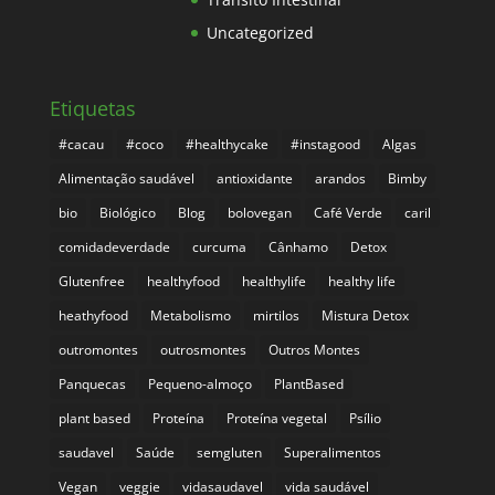
Uncategorized
Etiquetas
#cacau
#coco
#healthycake
#instagood
Algas
Alimentação saudável
antioxidante
arandos
Bimby
bio
Biológico
Blog
bolovegan
Café Verde
caril
comidadeverdade
curcuma
Cânhamo
Detox
Glutenfree
healthyfood
healthylife
healthy life
heathyfood
Metabolismo
mirtilos
Mistura Detox
outromontes
outrosmontes
Outros Montes
Panquecas
Pequeno-almoço
PlantBased
plant based
Proteína
Proteína vegetal
Psílio
saudavel
Saúde
semgluten
Superalimentos
Vegan
veggie
vidasaudavel
vida saudável