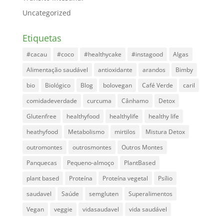
Uncategorized
Etiquetas
#cacau
#coco
#healthycake
#instagood
Algas
Alimentação saudável
antioxidante
arandos
Bimby
bio
Biológico
Blog
bolovegan
Café Verde
caril
comidadeverdade
curcuma
Cânhamo
Detox
Glutenfree
healthyfood
healthylife
healthy life
heathyfood
Metabolismo
mirtilos
Mistura Detox
outromontes
outrosmontes
Outros Montes
Panquecas
Pequeno-almoço
PlantBased
plant based
Proteína
Proteína vegetal
Psílio
saudavel
Saúde
semgluten
Superalimentos
Vegan
veggie
vidasaudavel
vida saudável