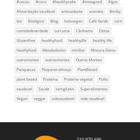
#cacau
#coco
#healthycake
#instagood
Algas
Alimentação saudável
antioxidante
arandos
Bimby
bio
Biológico
Blog
bolovegan
Café Verde
caril
comidadeverdade
curcuma
Cânhamo
Detox
Glutenfree
healthyfood
healthylife
healthy life
heathyfood
Metabolismo
mirtilos
Mistura Detox
outromontes
outrosmontes
Outros Montes
Panquecas
Pequeno-almoço
PlantBased
plant based
Proteína
Proteína vegetal
Psílio
saudavel
Saúde
semgluten
Superalimentos
Vegan
veggie
vidasaudavel
vida saudável
210 970 696