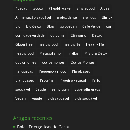
#cacau
#coco
#healthycake
#instagood
Algas
Alimentação saudável
antioxidante
arandos
Bimby
bio
Biológico
Blog
bolovegan
Café Verde
caril
comidadeverdade
curcuma
Cânhamo
Detox
Glutenfree
healthyfood
healthylife
healthy life
heathyfood
Metabolismo
mirtilos
Mistura Detox
outromontes
outrosmontes
Outros Montes
Panquecas
Pequeno-almoço
PlantBased
plant based
Proteína
Proteína vegetal
Psílio
saudavel
Saúde
semgluten
Superalimentos
Vegan
veggie
vidasaudavel
vida saudável
Artigos recentes
Bolas Energéticas de Cacau