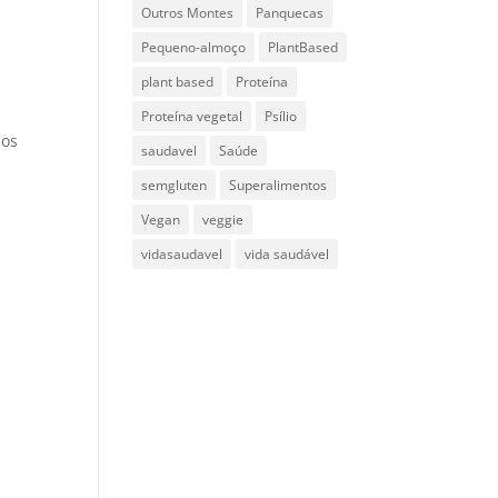
Outros Montes
Panquecas
Pequeno-almoço
PlantBased
plant based
Proteína
Proteína vegetal
Psílio
dos
saudavel
Saúde
semgluten
Superalimentos
Vegan
veggie
vidasaudavel
vida saudável