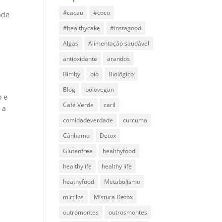
#cacau
#coco
ade
#healthycake
#instagood
Algas
Alimentação saudável
antioxidante
arandos
Bimby
bio
Biológico
Blog
bolovegan
o e
Café Verde
caril
 a
comidadeverdade
curcuma
Cânhamo
Detox
Glutenfree
healthyfood
healthylife
healthy life
heathyfood
Metabolismo
mirtilos
Mistura Detox
outromontes
outrosmontes