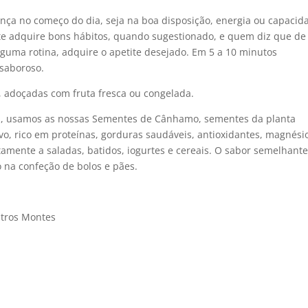
ença no começo do dia, seja na boa disposição, energia ou capacid
te adquire bons hábitos, quando sugestionado, e quem diz que de
uma rotina, adquire o apetite desejado. Em 5 a 10 minutos
 saboroso.
r, adoçadas com fruta fresca ou congelada.
eita, usamos as nossas Sementes de Cânhamo, sementes da planta
vo, rico em proteínas, gorduras saudáveis, antioxidantes, magnési
amente a saladas, batidos, iogurtes e cereais. O sabor semelhante
 na confeção de bolos e pães.
tros Montes