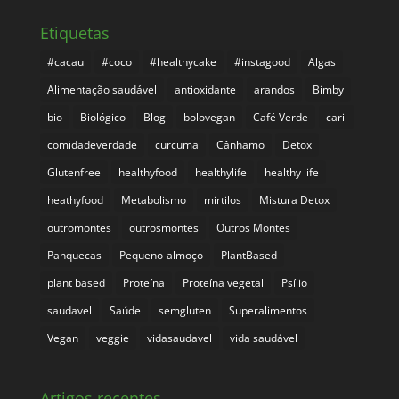
Etiquetas
#cacau
#coco
#healthycake
#instagood
Algas
Alimentação saudável
antioxidante
arandos
Bimby
bio
Biológico
Blog
bolovegan
Café Verde
caril
comidadeverdade
curcuma
Cânhamo
Detox
Glutenfree
healthyfood
healthylife
healthy life
heathyfood
Metabolismo
mirtilos
Mistura Detox
outromontes
outrosmontes
Outros Montes
Panquecas
Pequeno-almoço
PlantBased
plant based
Proteína
Proteína vegetal
Psílio
saudavel
Saúde
semgluten
Superalimentos
Vegan
veggie
vidasaudavel
vida saudável
Artigos recentes