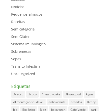
Notícias
Pequenos-almoços
Receitas
Sem categoria
Sem Glúten
Sistema Imunológico
Sobremesas
Sopas
Trânsito Intestinal
Uncategorized
Etiquetas
#cacau
#coco
#healthycake
#instagood
Algas
Alimentação saudável
antioxidante
arandos
Bimby
bio
Biológico
Blog
bolovegan
Café Verde
caril