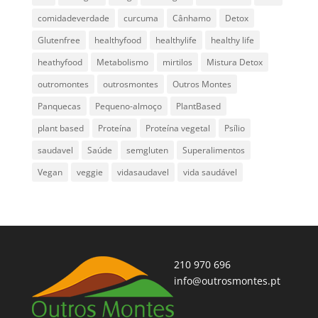
comidadeverdade
curcuma
Cânhamo
Detox
Glutenfree
healthyfood
healthylife
healthy life
heathyfood
Metabolismo
mirtilos
Mistura Detox
outromontes
outrosmontes
Outros Montes
Panquecas
Pequeno-almoço
PlantBased
plant based
Proteína
Proteína vegetal
Psílio
saudavel
Saúde
semgluten
Superalimentos
Vegan
veggie
vidasaudavel
vida saudável
210 970 696
info@outrosmontes.pt