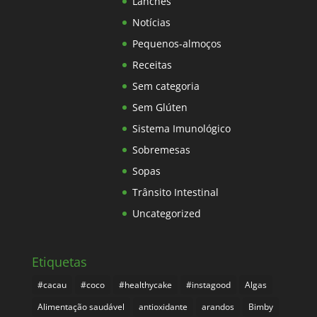
Lanches
Notícias
Pequenos-almoços
Receitas
Sem categoria
Sem Glúten
Sistema Imunológico
Sobremesas
Sopas
Trânsito Intestinal
Uncategorized
Etiquetas
#cacau
#coco
#healthycake
#instagood
Algas
Alimentação saudável
antioxidante
arandos
Bimby