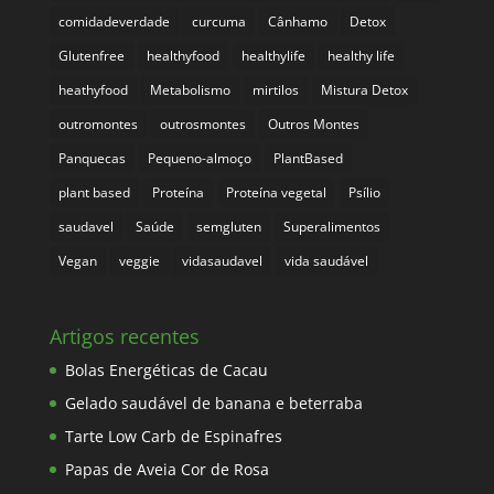
comidadeverdade
curcuma
Cânhamo
Detox
Glutenfree
healthyfood
healthylife
healthy life
heathyfood
Metabolismo
mirtilos
Mistura Detox
outromontes
outrosmontes
Outros Montes
Panquecas
Pequeno-almoço
PlantBased
plant based
Proteína
Proteína vegetal
Psílio
saudavel
Saúde
semgluten
Superalimentos
Vegan
veggie
vidasaudavel
vida saudável
Artigos recentes
Bolas Energéticas de Cacau
Gelado saudável de banana e beterraba
Tarte Low Carb de Espinafres
Papas de Aveia Cor de Rosa