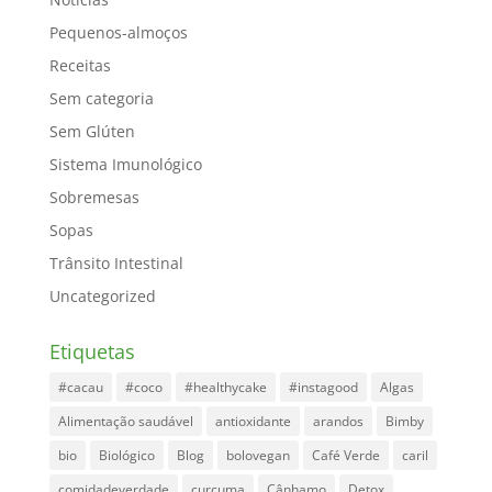
Pequenos-almoços
Receitas
Sem categoria
Sem Glúten
Sistema Imunológico
Sobremesas
Sopas
Trânsito Intestinal
Uncategorized
Etiquetas
#cacau
#coco
#healthycake
#instagood
Algas
Alimentação saudável
antioxidante
arandos
Bimby
bio
Biológico
Blog
bolovegan
Café Verde
caril
comidadeverdade
curcuma
Cânhamo
Detox