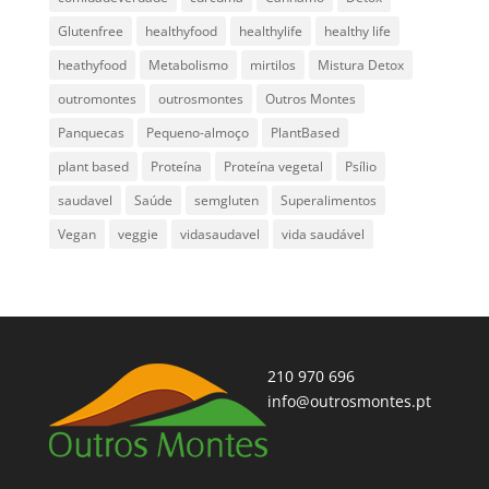
Glutenfree
healthyfood
healthylife
healthy life
heathyfood
Metabolismo
mirtilos
Mistura Detox
outromontes
outrosmontes
Outros Montes
Panquecas
Pequeno-almoço
PlantBased
plant based
Proteína
Proteína vegetal
Psílio
saudavel
Saúde
semgluten
Superalimentos
Vegan
veggie
vidasaudavel
vida saudável
210 970 696
info@outrosmontes.pt