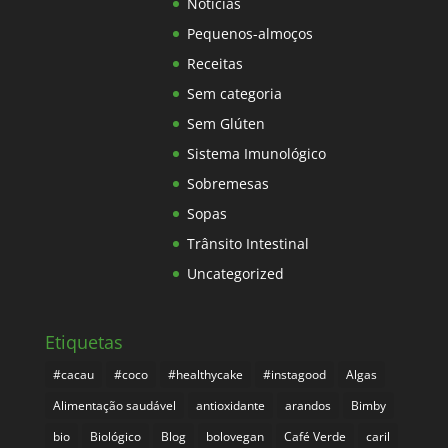
Notícias
Pequenos-almoços
Receitas
Sem categoria
Sem Glúten
Sistema Imunológico
Sobremesas
Sopas
Trânsito Intestinal
Uncategorized
Etiquetas
#cacau
#coco
#healthycake
#instagood
Algas
Alimentação saudável
antioxidante
arandos
Bimby
bio
Biológico
Blog
bolovegan
Café Verde
caril