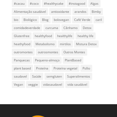
#cacau
#coco
#healthycake
#instagood
Algas
Alimentação saudável
antioxidante
arandos
Bimby
bio
Biológico
Blog
bolovegan
Café Verde
caril
comidadeverdade
curcuma
Cânhamo
Detox
Glutenfree
healthyfood
healthylife
healthy life
heathyfood
Metabolismo
mirtilos
Mistura Detox
outromontes
outrosmontes
Outros Montes
Panquecas
Pequeno-almoço
PlantBased
plant based
Proteína
Proteína vegetal
Psílio
saudavel
Saúde
semgluten
Superalimentos
Vegan
veggie
vidasaudavel
vida saudável