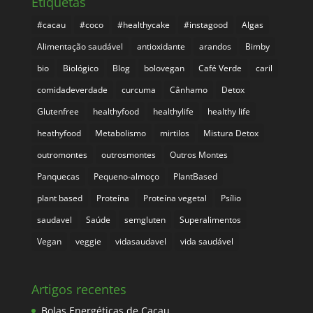
Etiquetas
#cacau
#coco
#healthycake
#instagood
Algas
Alimentação saudável
antioxidante
arandos
Bimby
bio
Biológico
Blog
bolovegan
Café Verde
caril
comidadeverdade
curcuma
Cânhamo
Detox
Glutenfree
healthyfood
healthylife
healthy life
heathyfood
Metabolismo
mirtilos
Mistura Detox
outromontes
outrosmontes
Outros Montes
Panquecas
Pequeno-almoço
PlantBased
plant based
Proteína
Proteína vegetal
Psílio
saudavel
Saúde
semgluten
Superalimentos
Vegan
veggie
vidasaudavel
vida saudável
Artigos recentes
Bolas Energéticas de Cacau