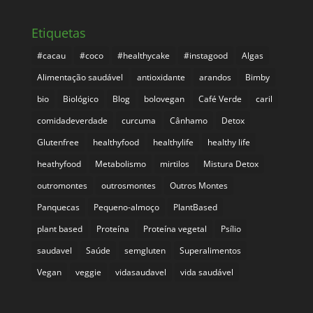
Etiquetas
#cacau
#coco
#healthycake
#instagood
Algas
Alimentação saudável
antioxidante
arandos
Bimby
bio
Biológico
Blog
bolovegan
Café Verde
caril
comidadeverdade
curcuma
Cânhamo
Detox
Glutenfree
healthyfood
healthylife
healthy life
heathyfood
Metabolismo
mirtilos
Mistura Detox
outromontes
outrosmontes
Outros Montes
Panquecas
Pequeno-almoço
PlantBased
plant based
Proteína
Proteína vegetal
Psílio
saudavel
Saúde
semgluten
Superalimentos
Vegan
veggie
vidasaudavel
vida saudável