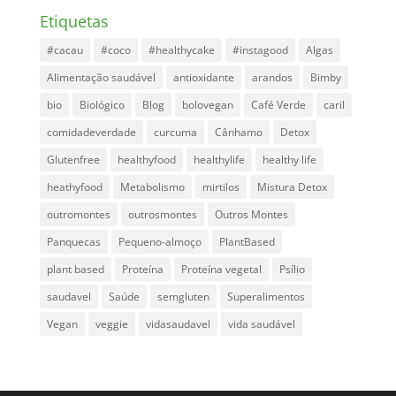
Etiquetas
#cacau
#coco
#healthycake
#instagood
Algas
Alimentação saudável
antioxidante
arandos
Bimby
bio
Biológico
Blog
bolovegan
Café Verde
caril
comidadeverdade
curcuma
Cânhamo
Detox
Glutenfree
healthyfood
healthylife
healthy life
heathyfood
Metabolismo
mirtilos
Mistura Detox
outromontes
outrosmontes
Outros Montes
Panquecas
Pequeno-almoço
PlantBased
plant based
Proteína
Proteína vegetal
Psílio
saudavel
Saúde
semgluten
Superalimentos
Vegan
veggie
vidasaudavel
vida saudável