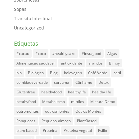
Sopas
Trânsito Intestinal
Uncategorized
Etiquetas
#cacau
#coco
#healthycake
#instagood
Algas
Alimentação saudável
antioxidante
arandos
Bimby
bio
Biológico
Blog
bolovegan
Café Verde
caril
comidadeverdade
curcuma
Cânhamo
Detox
Glutenfree
healthyfood
healthylife
healthy life
heathyfood
Metabolismo
mirtilos
Mistura Detox
outromontes
outrosmontes
Outros Montes
Panquecas
Pequeno-almoço
PlantBased
plant based
Proteína
Proteína vegetal
Psílio