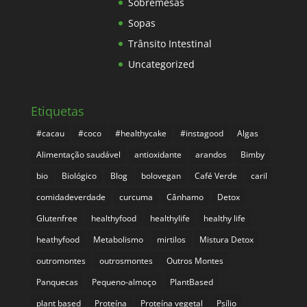
Sobremesas
Sopas
Trânsito Intestinal
Uncategorized
Etiquetas
#cacau
#coco
#healthycake
#instagood
Algas
Alimentação saudável
antioxidante
arandos
Bimby
bio
Biológico
Blog
bolovegan
Café Verde
caril
comidadeverdade
curcuma
Cânhamo
Detox
Glutenfree
healthyfood
healthylife
healthy life
heathyfood
Metabolismo
mirtilos
Mistura Detox
outromontes
outrosmontes
Outros Montes
Panquecas
Pequeno-almoço
PlantBased
plant based
Proteína
Proteína vegetal
Psílio