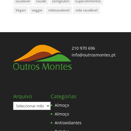
saudavel
Saúde
semgluten
Superalimentos
Vegan
veggie
vidasaudavel
vida saudável
210 970 696
info@outrosmontes.pt
Arquivo
Categorias
Arquivo
Almoço
Almoço
Antioxidantes