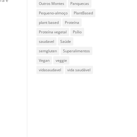
ra e
Outros Montes
Panquecas
Pequeno-almoço
PlantBased
plant based
Proteína
Proteína vegetal
Psílio
saudavel
Saúde
semgluten
Superalimentos
Vegan
veggie
vidasaudavel
vida saudável