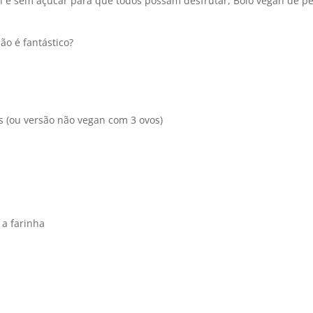
 e sem açúcar para que todos possam desfrutar, Bolo vegan de pe
ão é fantástico?
s (ou versão não vegan com 3 ovos)
a farinha