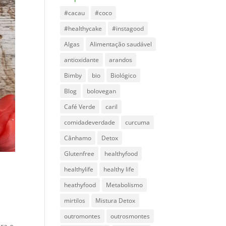
#cacau
#coco
#healthycake
#instagood
Algas
Alimentação saudável
antioxidante
arandos
Bimby
bio
Biológico
Blog
bolovegan
Café Verde
caril
comidadeverdade
curcuma
Cânhamo
Detox
Glutenfree
healthyfood
healthylife
healthy life
heathyfood
Metabolismo
mirtilos
Mistura Detox
outromontes
outrosmontes