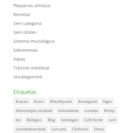
Pequenos-almoços
Receitas
Sem categoria
Sem Glúten
Sistema Imunológico
Sobremesas
Sopas
Trânsito Intestinal
Uncategorized
Etiquetas
#cacau
#coco
#healthycake
#instagood
Algas
Alimentação saudável
antioxidante
arandos
Bimby
bio
Biológico
Blog
bolovegan
Café Verde
caril
comidadeverdade
curcuma
Cânhamo
Detox