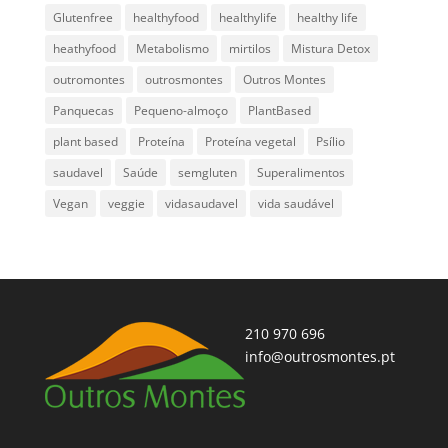
Glutenfree
healthyfood
healthylife
healthy life
heathyfood
Metabolismo
mirtilos
Mistura Detox
outromontes
outrosmontes
Outros Montes
Panquecas
Pequeno-almoço
PlantBased
plant based
Proteína
Proteína vegetal
Psílio
saudavel
Saúde
semgluten
Superalimentos
Vegan
veggie
vidasaudavel
vida saudável
210 970 696
info@outrosmontes.pt