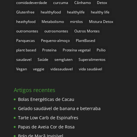
comidadeverdade
curcuma
Cânhamo
Detox
Glutenfree
healthyfood
healthylife
healthy life
heathyfood
Metabolismo
mirtilos
Mistura Detox
outromontes
outrosmontes
Outros Montes
Panquecas
Pequeno-almoço
PlantBased
plant based
Proteína
Proteína vegetal
Psílio
saudavel
Saúde
semgluten
Superalimentos
Vegan
veggie
vidasaudavel
vida saudável
Artigos recentes
Bolas Energéticas de Cacau
Gelado saudável de banana e beterraba
Tarte Low Carb de Espinafres
Papas de Aveia Cor de Rosa
Bolo de Maçã Invisível