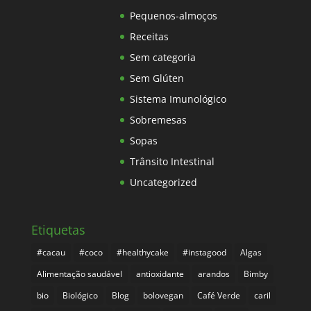
Pequenos-almoços
Receitas
Sem categoria
Sem Glúten
Sistema Imunológico
Sobremesas
Sopas
Trânsito Intestinal
Uncategorized
Etiquetas
#cacau
#coco
#healthycake
#instagood
Algas
Alimentação saudável
antioxidante
arandos
Bimby
bio
Biológico
Blog
bolovegan
Café Verde
caril