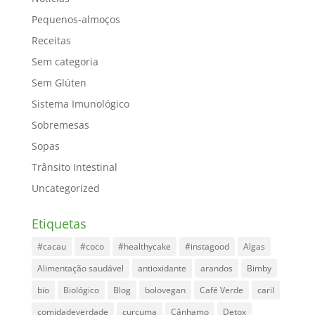
Pequenos-almoços
Receitas
Sem categoria
Sem Glúten
Sistema Imunológico
Sobremesas
Sopas
Trânsito Intestinal
Uncategorized
Etiquetas
#cacau
#coco
#healthycake
#instagood
Algas
Alimentação saudável
antioxidante
arandos
Bimby
bio
Biológico
Blog
bolovegan
Café Verde
caril
comidadeverdade
curcuma
Cânhamo
Detox