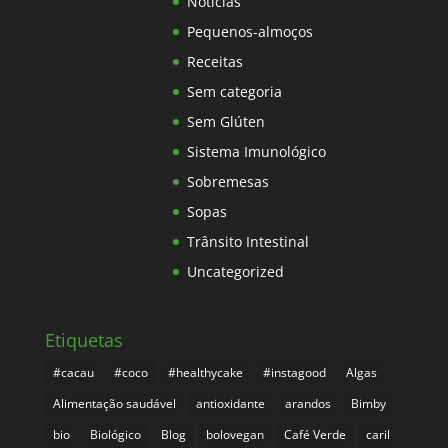
Notícias
Pequenos-almoços
Receitas
Sem categoria
Sem Glúten
Sistema Imunológico
Sobremesas
Sopas
Trânsito Intestinal
Uncategorized
Etiquetas
#cacau
#coco
#healthycake
#instagood
Algas
Alimentação saudável
antioxidante
arandos
Bimby
bio
Biológico
Blog
bolovegan
Café Verde
caril