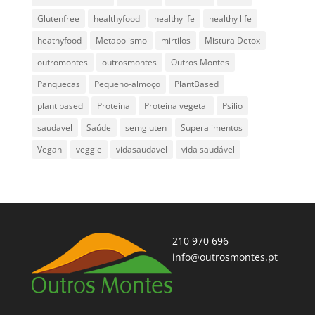
Glutenfree
healthyfood
healthylife
healthy life
heathyfood
Metabolismo
mirtilos
Mistura Detox
outromontes
outrosmontes
Outros Montes
Panquecas
Pequeno-almoço
PlantBased
plant based
Proteína
Proteína vegetal
Psílio
saudavel
Saúde
semgluten
Superalimentos
Vegan
veggie
vidasaudavel
vida saudável
210 970 696
info@outrosmontes.pt