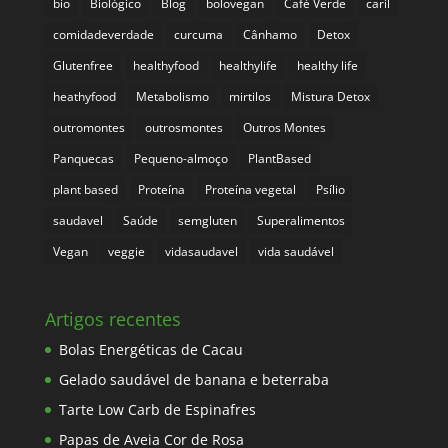
bio
Biológico
Blog
bolovegan
Café Verde
caril
comidadeverdade
curcuma
Cânhamo
Detox
Glutenfree
healthyfood
healthylife
healthy life
heathyfood
Metabolismo
mirtilos
Mistura Detox
outromontes
outrosmontes
Outros Montes
Panquecas
Pequeno-almoço
PlantBased
plant based
Proteína
Proteína vegetal
Psílio
saudavel
Saúde
semgluten
Superalimentos
Vegan
veggie
vidasaudavel
vida saudável
Artigos recentes
Bolas Energéticas de Cacau
Gelado saudável de banana e beterraba
Tarte Low Carb de Espinafres
Papas de Aveia Cor de Rosa